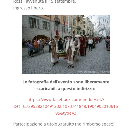
Rossi, avvenuta il 15 settembre.
Ingresso libero.
Le fotografie dell’evento sono liberamente
scaricabili a questo indirizzo:
https://www.facebook.com/media/set/?
set=a.729528210491232.1073741848.1904903010616
95&type=3
Partecipazione a titolo gratuito (no rimborso spese)