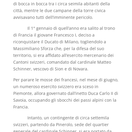
di bocca in bocca tra i circa seimila abitanti della
città, mentre le due campane della torre civica
avvisavano tutti dell’imminente pericolo.
Il 1° gennaio di quell’anno era salito al trono
di Francia il giovane Francesco I, deciso a
riconquistare il Ducato di Milano, togliendolo a
Massimiliano Sforza che, per la difesa del suo
territorio, si era affidato all’esercito mercenario dei
Cantoni svizzeri, comandato dal cardinale Matteo
Schinner, vescovo di Sion e di Novara.
Per parare le mosse dei francesi, nel mese di giugno,
un numeroso esercito svizzero era sceso in
Piemonte, allora governato dall’inetto Duca Carlo II di
Savoia, occupando gli sbocchi dei passi alpini con la
Francia.
Intanto, un contingente di circa settemila
svizzeri, partendo da Pinerolo, sede del quartier
generale del cardinale Schinner, si era portato da