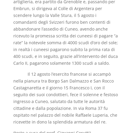
artiglieria, era partito da Grenoble e, passando per
Embrun, si dirigeva al Colle di Argentera per
scendere lungo la Valle Stura, il 5 agosto i
comandanti degli Svizzeri furono ben contenti di
abbandonare l’assedio di Cuneo, avendo anche
ricevuto la promessa scritta dei cuneesi di pagare “a
rate” la notevole somma di 4000 scudi d’oro del sole;
in realtà i cuneesi pagarono subito la prima rata di
400 scudi, e in seguito, grazie all’intervento del duca
Carlo II, pagarono solamente 1300 scudi a saldo.
Il 12 agosto l’esercito francese si accampò
nella pianura tra Borgo San Dalmazzo e San Rocco
Castagnaretta e il giorno 15 Francesco I, con il
seguito dei suoi condottieri, fece il solenne e festoso
ingresso a Cuneo, salutato da tutte le autorità
cittadine e dalla popolazione. In via Roma 37 fu
ospitato nel palazzo del nobile Raffaele Luperia, che
ricevette in dono la splendida armatura del re.
(testo a cura del prof. Giovanni Cerutti)