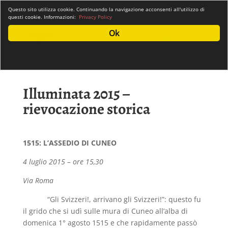
info@promocuneo.it
Questo sito utilizza cookie. Continuando la navigazione acconsenti all'utilizzo di
questi cookie. Informazioni:
Privacy Policy
Ok
Illuminata 2015 –
rievocazione storica
1515: L’ASSEDIO DI CUNEO
4 luglio 2015 – ore 15,30
Via Roma
“Gli Svizzeri!, arrivano gli Svizzeri!”: questo fu
il grido che si udì sulle mura di Cuneo all’alba di
domenica 1° agosto 1515 e che rapidamente passò