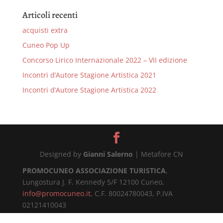
Articoli recenti
acquisti extra
Cuneo Pop Up
Concorso Lirico Internazionale 2022 – VII edizione
Incontri d’Autore Stagione Artistica 2021
Incontri d’Autore Stagione Artistica 2022
Designed by
Gianni Salerno
| Metafore CN
PROMOCUNEO ASSOCIAZIONE TURISTICA
,
Lungostura J. F. Kennedy 5/F 12100 Cuneo,
info@promocuneo.it
, C.F. 80024780043, P.IVA
02121410043