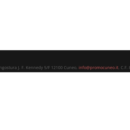
ungostura J. F. Kennedy 5/F 12100 Cuneo,
info@promocuneo.it
, C.F