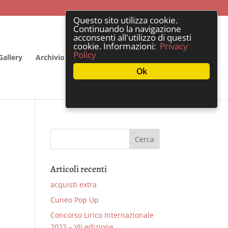
Questo sito utilizza cookie.
Continuando la navigazione
acconsenti all'utilizzo di questi
cookie. Informazioni:
Privacy
Policy
Gallery
Archivio
Privacy e contatti
Ok
Articoli recenti
acquisti extra
Cuneo Pop Up
Concorso Lirico Internazionale
2022 – VII edizione