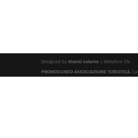
Designed by
Gianni Salerno
| Metafore CN
PROMOCUNEO ASSOCIAZIONE TURISTICA
, L