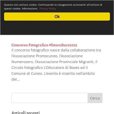
info@promocuneo.it
Questo sito utilizza cookie. Continuando la navigazione acconsenti all'utilizzo di
questi cookie. Informazioni:
Privacy Policy
Ok
Concorso Fotografico #fotoculture2015
Il concorso fotografico nasce dalla collaborazione tra
l’Associazione Promocuneo, l’Associazione
Numerozero, l’Associazione Provinciale Migranti, il
Circolo Fotografico L’Otturatore di Boves ed il
Comune di Cuneo. L’evento è inserito nell’ambito
del...
Articoli recenti