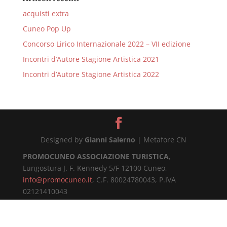
acquisti extra
Cuneo Pop Up
Concorso Lirico Internazionale 2022 – VII edizione
Incontri d’Autore Stagione Artistica 2021
Incontri d’Autore Stagione Artistica 2022
Designed by
Gianni Salerno
| Metafore CN
PROMOCUNEO ASSOCIAZIONE TURISTICA
,
Lungostura J. F. Kennedy 5/F 12100 Cuneo,
info@promocuneo.it
, C.F. 80024780043, P.IVA
02121410043