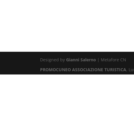
Designed by
Gianni Salerno
| Metafore CN
PROMOCUNEO ASSOCIAZIONE TURISTICA
, L