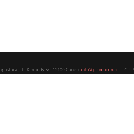
ungostura J. F. Kennedy 5/F 12100 Cuneo,
info@promocuneo.it
, C.F