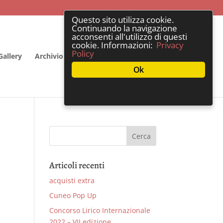
Questo sito utilizza cookie.
Continuando la navigazione
acconsenti all'utilizzo di questi
cookie. Informazioni:
Privacy
Policy
Gallery
Archivio
Privacy e contatti
Ok
Articoli recenti
acquisti extra
Cuneo Pop Up
Concorso Lirico Internazionale
2022 – VII edizione